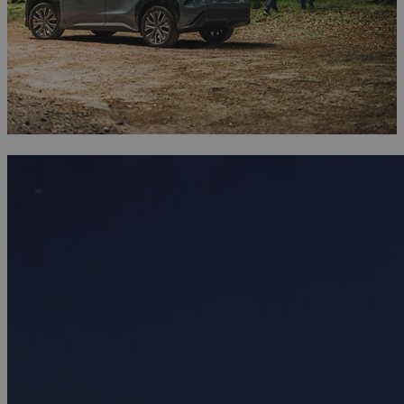
Find din nærmeste forhandler
Find en forhandler eller et værksted i nærheden, hvor du kan få
eksperthjælp og en prøvetur.
Find din nærmeste forhandler
TJENESTER
Kortopdatering
Brugte biler
Genbrug
Information on waste batteries