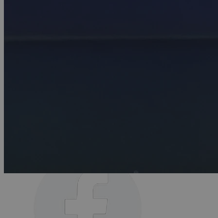
DINE PERSONDATA
Privatlivspolitik
Cookies og betingelser
Cookie-indstillinger
LINKS
Subarushop
Juridisk Information
Producentansvar