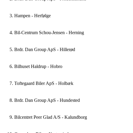
+4544771500
Forhandler
Hampen - Herfølge
Energivej 16 2750 Ballerup
+4531706635
Åben i Google Maps
Forhandler
Bil-Centrum Schou-Jensen - Herning
Korshøj 1 3600 Frederikssund
Værksteder
+4543404535
Åben i Google Maps
+4544771500
Forhandler
Brdr. Dan Group ApS - Hillerød
Solvangsvej 4 4681 Herfølge
Værksteder
Energivej 16 2750 Ballerup
+4522221717
Åben i Google Maps
+4548252220
Forhandler
Åben i Google Maps
Bilhuset Haldrup - Hobro
Nr. Lindvej 1-3, Lind 7400 Herning
Værksteder
Mere information og åbningstider
Korshøj 1 3600 Frederikssund
+4522396085
Åben i Google Maps
+4543404535
Forhandler
Åben i Google Maps
Toftegaard Biler ApS - Holbæk
Vølundsvej 2 3400 Hillerød
Værksteder
Mere information og åbningstider
Solvangsvej 4 4681 Herfølge
+4598524200
Åben i Google Maps
+4597210200
Værksteder
Åben i Google Maps
Brdr. Dan Group ApS - Hundested
Smedevej 7 9500 Hobro
Værksteder
Mere information og åbningstider
Nr. Lindvej 1-3, Lind 7400 Herning
+4559440540
Åben i Google Maps
+45
Værksteder
Åben i Google Maps
Bilcentret Peer Glad A/S - Kalundborg
Tåstruphøj 44 4300 Holbæk
Værksteder
Mere information og åbningstider
Vølundsvej 2 3400 Hillerød
+45
Åben i Google Maps
+4598524200
Forhandler