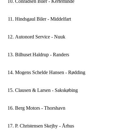
Åben i Google Maps
Mere information og åbningstider
Conradsen Biler - Kerteminde
Ullerup Skovvej 5 3390 Hundested
Mere information og åbningstider
Smedevej 7 9500 Hobro
+45
Åben i Google Maps
Forhandler
Åben i Google Maps
Mere information og åbningstider
Hindsgaul Biler - Middelfart
Slagelsevej 88 4400 Kalundborg
Mere information og åbningstider
+4565322919
Åben i Google Maps
Forhandler
Autonord Service - Nuuk
Nordre Ringvej 56 5300 Kerteminde
Værksteder
+4564411827
Åben i Google Maps
+45
Forhandler
Bilhuset Haldrup - Randers
Fynsvej 15 5500 Middelfart
Værksteder
Slagelsevej 88 4400 Kalundborg
+299327001
Åben i Google Maps
+4565322919
Forhandler
Åben i Google Maps
Mogens Schelde Hansen - Rødding
Nuukullak 23 3900 Nuuk
Værksteder
Mere information og åbningstider
Nordre Ringvej 56 5300 Kerteminde
+4586427800
Åben i Google Maps
+4564411827
Forhandler
Åben i Google Maps
Clausen & Larsen - Sakskøbing
Århusvej 108 8940 Randers SV
Værksteder
Mere information og åbningstider
Fynsvej 15 5500 Middelfart
+4574841200
Åben i Google Maps
+299327001
Forhandler
Åben i Google Maps
Berg Motors - Thorshavn
Industrivej 2 6630 Rødding
Værksteder
Mere information og åbningstider
Nuukullak 23 3900 Nuuk
+4554704114
Åben i Google Maps
+4586427800
Forhandler
Åben i Google Maps
P. Christensen Skejby - Århus
Industrivej 12 4990 Sakskøbing
Værksteder
Mere information og åbningstider
Århusvej 108 8940 Randers SV
+229313135
Åben i Google Maps