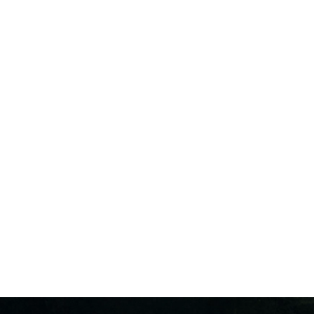
Subaru assistance
Punktering, ødelagte nøgler eller et nedbrud på vejen. Der kan være
forskellige grunde til, at du pludselig står med bilen ved vejsiden og
har brug for hjælp. Med et telefonnummer er du sikker dag og nat,
året rundt. Hjælpen gælder uanset om du er på vej ud at handle eller
på en rejse gennem Europa. (I den service- og garantibog, der følger
med bilen, er alle lande med assistance opført). Ønsker du Subaru
vej assistance – får du yderligere informationer hos din forhandler.