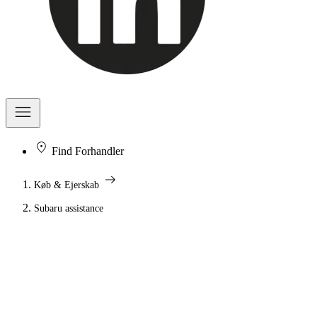
Find Forhandler
arrow_right_alt
Køb & Ejerskab
Subaru assistance