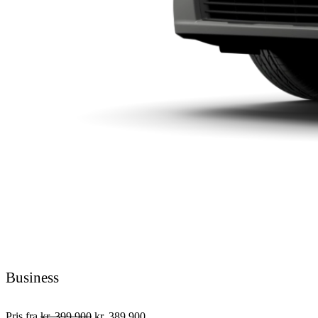
Business
Pris fra
kr. 399.900
kr. 389.900