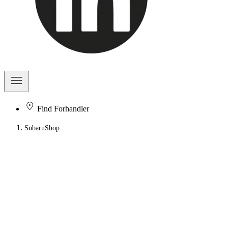
Find Forhandler
SubaruShop
Snart åbner en ny oplevelse
Subarushop.se er midlertidigt lukket, mens vi opdaterer og skifter
leverandør.
Vi ser frem til snart at byde dig velkommen tilbage til en
ny og forbedret oplevelse.