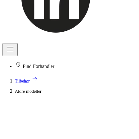
Find Forhandler
arrow_right_alt
Tilbehør
Aldre modeller
Tilbehør til ældre modeller