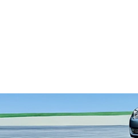
Tilbehøret bestiller du hos vores forhandlere og serviceværksteder.
Vælg anden model