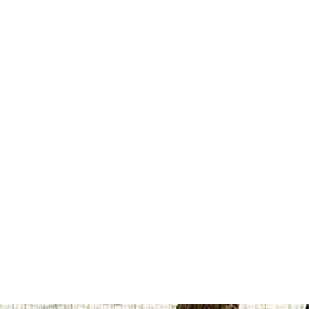
Gør din Subaru XV personlig
Hver Subaru er som udgangspunkt allerede en bil med sin helt egen
karakter. Men hvis du ønsker det, kan du sætte dit personlige præg
på den med et bredt udvalg af tilbehør. Du kan vælge praktisk og
sportsligt tilbehør til såvel interiør som eksteriør.
Nedenstående tilbehør passer til Subaru XV 2018–2022.
Vil du være sikker på, at tilbehøret passer til din bil? Klik på
"Se
detaljer"
– der finder du alle de oplysninger, du har brug for.
Vælg anden model