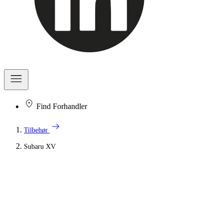
Find Forhandler
arrow_right_alt
Tilbehør
Subaru XV